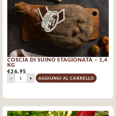
COSCIA DI SUINO STAGIONATA – 1,4
KG
€
26.95
-
+
AGGIUNGI AL CARRELLO