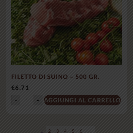
FILETTO DI SUINO – 500 GR.
€
6.71
AGGIUNGI AL CARRELLO
-
+
1
2
3
4
5
6
→