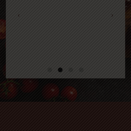
RECENSIONE GOOGLE
Serietà e precisione nella spedizione. La
qualità della carne come quando la
prendi direttamente in negozio. Da
provare sicuramente