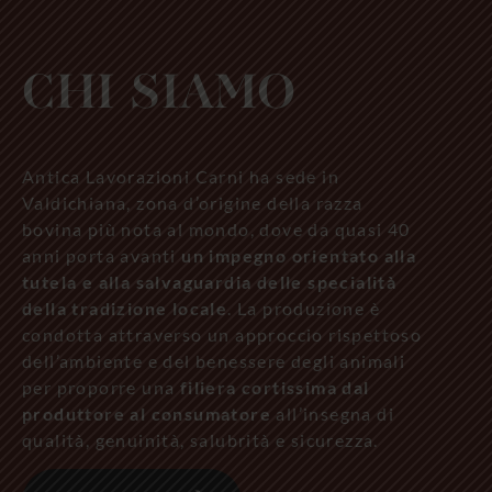
CHI SIAMO
Antica Lavorazioni Carni ha sede in
Valdichiana, zona d’origine della razza
bovina più nota al mondo, dove da quasi 40
anni porta avanti
un impegno orientato alla
tutela e alla salvaguardia delle specialità
della tradizione locale
. La produzione è
condotta attraverso un approccio rispettoso
dell’ambiente e del benessere degli animali
per proporre una
filiera cortissima dal
produttore al consumatore
all’insegna di
qualità, genuinità, salubrità e sicurezza.