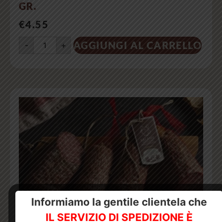
GR.
€
4.55
AGGIUNGI AL CARRELLO
-
+
Informiamo la gentile clientela che
IL SERVIZIO DI SPEDIZIONE È