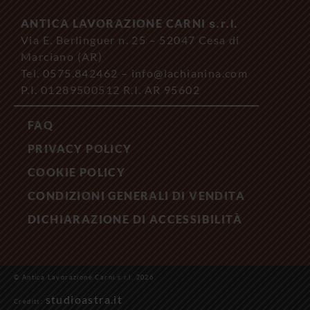
ANTICA LAVORAZIONE CARNI
s.r.l.
Via E. Berlinguer n. 25 – 52047 Cesa di
Marciano (AR)
Tel. 0575.842462 – info@lachianina.com
P.I. 01289500512 R.I. AR 95602
FAQ
PRIVACY POLICY
COOKIE POLICY
CONDIZIONI GENERALI DI VENDITA
DICHIARAZIONE DI ACCESSIBILITÀ
© Antica Lavorazione Carni s.r.l. 2026
studioastra.it
Credits: