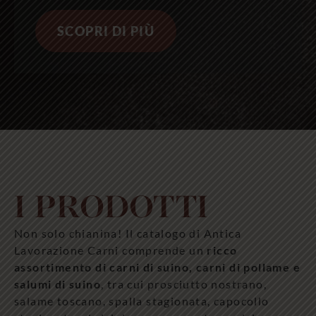
SCOPRI DI PIÙ
I PRODOTTI
Non solo chianina! Il catalogo di Antica
Lavorazione Carni comprende un
ricco
assortimento di carni di suino, carni di pollame e
salumi di suino
, tra cui prosciutto nostrano,
salame toscano, spalla stagionata, capocollo