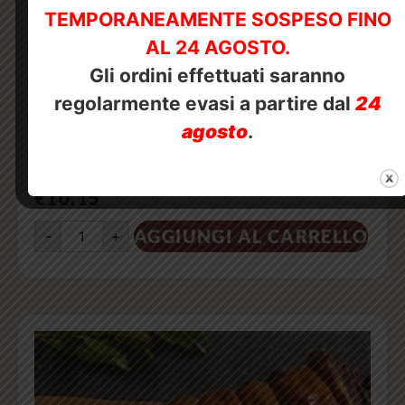
TEMPORANEAMENTE SOSPESO FINO
AL 24 AGOSTO.
Gli ordini effettuati saranno
regolarmente evasi a partire dal
24
agosto
.
SALAME SPEZIATO STAGIONATO –
700 GR.
€
10.15
AGGIUNGI AL CARRELLO
-
+