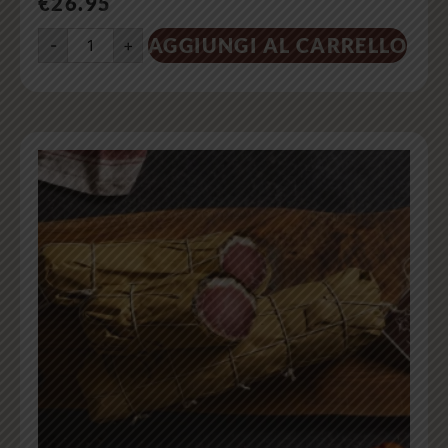
€
26.95
AGGIUNGI AL CARRELLO
-
+