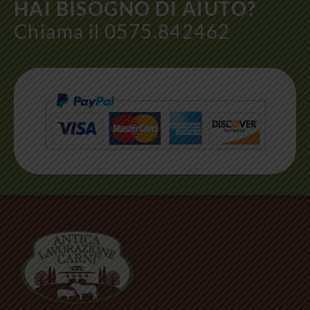
HAI BISOGNO DI AIUTO?
Chiama il 0575.842462