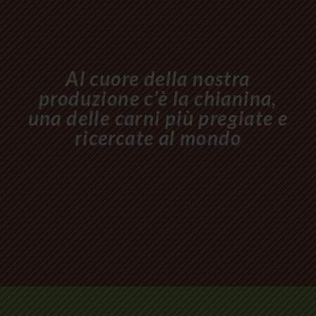
Al cuore della nostra
produzione c’è la chianina,
una delle carni più pregiate e
ricercate al mondo