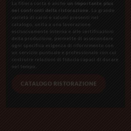
La filiera corta è anche
un importante plus
nei confronti della ristorazione
. La grande
varietà di carni e salumi presenti nel
catalogo, unita a una lavorazione
esclusivamente interna e alle certificazioni
della produzione, permette di assecondare
ogni specifica esigenza di rifornimento con
un servizio puntuale e professionale con cui
costruire relazioni di fiducia capaci di durare
nel tempo.
CATALOGO RISTORAZIONE