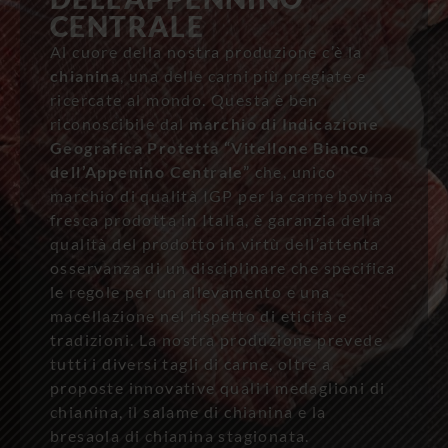
CENTRALE
Al cuore della nostra produzione c’è la
chianina
, una delle carni più pregiate e
ricercate al mondo. Questa è ben
riconoscibile dal
marchio di Indicazione
Geografica Protetta “Vitellone Bianco
dell’Appenino Centrale”
che, unico
marchio di qualità IGP per la carne bovina
fresca prodotta in Italia, è garanzia della
qualità del prodotto in virtù dell’attenta
osservanza di un disciplinare che specifica
le regole per un allevamento e una
macellazione nel rispetto di eticità e
tradizioni. La nostra produzione prevede
tutti i diversi tagli di carne, oltre a
proposte innovative quali i medaglioni di
chianina, il salame di chianina e la
bresaola di chianina stagionata.