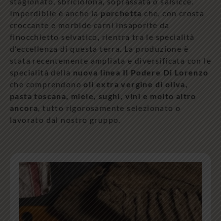
stagionato, sbriciolona, soprassata o salsicce.
Imperdibile è anche la
porchetta
che, con crosta
croccante e morbide carni insaporite da
finocchietto selvatico, rientra tra le specialità
d’eccellenza di questa terra. La produzione è
stata recentemente ampliata e diversificata con le
specialità della
nuova linea Il Podere Di Lorenzo
che comprendono
oli extra vergine di oliva,
pasta toscana, miele, sughi, vini e molto altro
ancora
, tutto rigorosamente selezionato o
lavorato dal nostro gruppo.