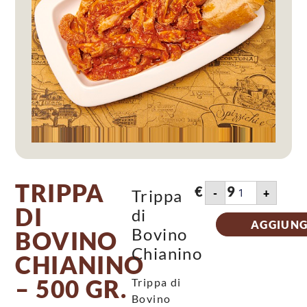
TRIPPA
€
9.39
Trippa
-
+
DI
di
AGGIUNG
Bovino
BOVINO
Chianino
CHIANINO
– 500 GR.
Trippa di
Bovino