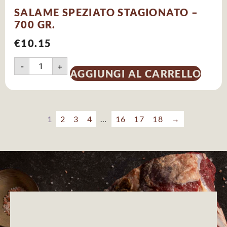
SALAME SPEZIATO STAGIONATO –
700 GR.
€
10.15
-
+
AGGIUNGI AL CARRELLO
1
2
3
4
…
16
17
18
→